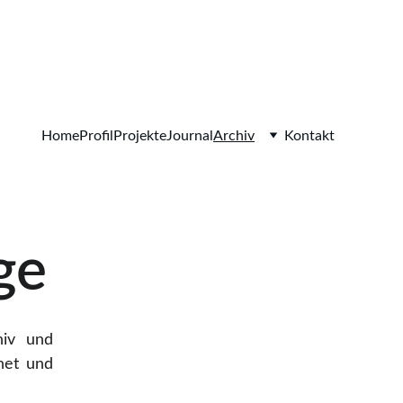
Home
Profil
Projekte
Journal
Archiv
Kontakt
ge
hiv und
dnet und