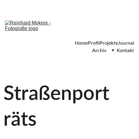
ADD YOUR PROMOTIONAL TEXT...
Home
Profil
Projekte
Journal
Archiv
Kontakt
Straßenport
räts