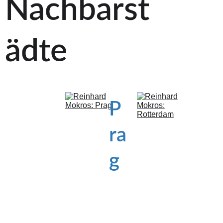
Nachbarst
ädte
P
ra
g